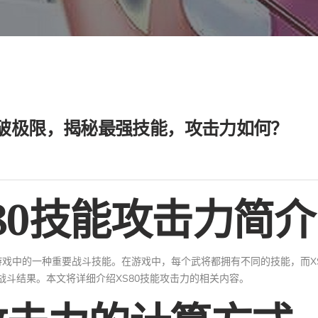
突破极限，揭秘最强技能，攻击力如何？
S80技能攻击力简介
游戏中的一种重要战斗技能。在游戏中，每个武将都拥有不同的技能，而XS
战斗结果。本文将详细介绍XS80技能攻击力的相关内容。