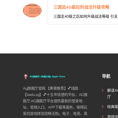
三国志40级后的战法升级攻略
三国志40级之后如何升级战法等级 引言：
导航
Ag旗舰厅官网,【弗莱推荐】💕线路
解读A
【baidu.ag】💕十五年信誉的平台，AG旗
厅
舰厅,AG旗舰厅平台提供最新的登录地
经典
址、官网入口、APP下载等服务，保障玩
家的游戏体验流畅无阻。电子、电竞、真
游戏