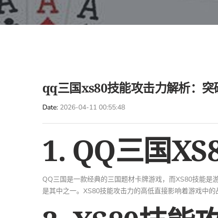
qq三国xs80技能攻击力解析：
Date
2026-04-11 00:55:48
1. QQ三国X
QQ三国是一款经典的三国题材卡牌游戏，而XS80技能是
是其中之一。XS80技能攻击力的高低直接影响着游戏中的