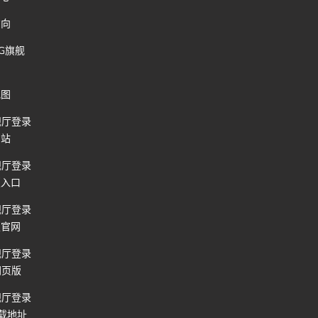
方向
G旗舰
台
地图
舰厅登录
网站
舰厅登录
版入口
舰厅登录
版官网
舰厅登录
网页版
舰厅登录
下载地址