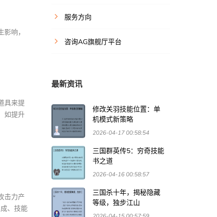
服务方向
生影响，
咨询AG旗舰厅平台
最新资讯
道具来提
修改关羽技能位置：单
，如提升
机模式新策略
2026-04-17 00:58:54
三国群英传5：穷奇技能
书之道
2026-04-16 00:58:57
三国杀十年，揭秘隐藏
攻击力产
等级，独步江山
加成、技能
2026-04-15 00:57:59