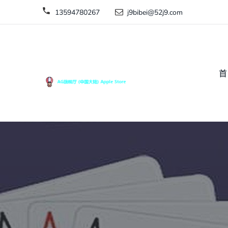
13594780267
j9bibei@52j9.com
首