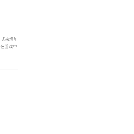
方式来增加
们在游戏中