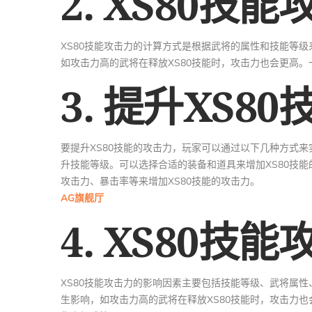
2. XS80
XS80技能攻击力的计算方式是根据武将的属性和技能等
如攻击力高的武将在释放XS80技能时，攻击力也会更高。
3. 提升XS
要提升XS80技能的攻击力，玩家可以通过以下几种方式
升技能等级。可以选择合适的装备和道具来增加XS80技
攻击力、暴击率等来增加XS80技能的攻击力。
AG旗舰厅
4. XS80
XS80技能攻击力的影响因素主要包括技能等级、武将属
生影响，如攻击力高的武将在释放XS80技能时，攻击力也